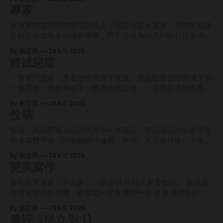
是如此，例如好萊塢電影產業跌落神壇、HBO 電視台收視率
入，如何賺？就是把閒置羊隻帶到別人家的莊園庭院、景觀庭
專家
下滑、普通咖啡店沒落等等。 Harkin 在書中用了大量真實故
園，或政府的太陽能板陣列場裡吃雜草，把這些地區「吃」的
事來解釋大眾為何沒落，以及小眾為何崛起。整本書他不說太
更美觀，完事後收費。 你一定會想說：不是有除草機嗎？為
在推廣閱讀和閱讀變現的路上，我總會跟大家說，我們的最終
多道理，也沒有告訴你可以做什麼具體行動，書中就只有滿滿
什麼要用羊隻呢？ 原因如下： * 除草機需要汽油或電力，碳
目的是要成為某領域的專家，而不是成為一天到晚只想著增粉
的真實故事，算是一本「寓意型」的商業書。總結來說，這本
排放和能源消耗高；羊吃草完全不排放廢氣，反而會把草轉化
的網紅。專家的腦袋裡擁有專業知識，可以為社會提供價值，
書很考驗讀者觸類旁通的能力，如果你不想花時間閱讀和思考
By 施定男
24 8月 2025
為糞便，有助於土壤養分循環 * 有些雜草很難機械處理（例如
有價；網紅腦袋裡只有如何勾引你的情緒，沒價也沒格調。
終成惡龍
這本書，那麼讀這一篇書評就夠了。 1. 大眾為何沒落？小眾為
斜坡、石縫），傳統上會用化學藥劑，但羊吃草可以取代除草
但「專家」兩字的具體意義究竟是什麼？人們普遍認為的專
何崛起？ 這兩個問題都出自於同個原因，網路普及。 在網路
劑，對環境和地下水更友善 * 如果要維護數百公頃的土地，機
家，指的是那些有牌、有照的特定職業，例如醫生、律師、心
「勇者鬥惡龍，勇者雖然戰勝了惡龍，但自己最後卻變成了另
普及之前，
器需要人力、燃料和維護成本，而羊群自己就能「自動巡邏」
理師、土木工程師和金融分析師等等。以這樣的標準來看，要
一隻惡龍，然後等待下一個勇者來討伐。」這段文字的寓意是
吃草 * 某些地形（斜坡、樹叢、太陽能板下方）機器很難進
成為專家好像很困難。 但現在已經是 2020 年代，世界早已變
什麼？一言以蔽之：我們終究會活成自己討厭的樣子。 以上
入，但羊隻可以靈活活動，解決除草死角 這則老外影片還提
By 施定男
24 8月 2025
的相當多元，專家已不限於那些有牌有照的職業，就算你沒牌
寓意是我從萬維鋼的《佛畏系統》一書中讀到的，我讀完非常
投稿
到，招羊來除草的需求日益增加。以美國太陽能放牧協會的數
沒照，你也可以是某領域的專家。舉例，生產力專家、健身教
有感且認同，我們真的會活成自己討厭的樣子，這是必然。
據來看，羊隻需求從 2021
練、虛擬貨幣專家、塔羅占卜師、SEO 顧問等等，族繁不及備
以我自己的經驗為例。我曾經為了想要找出台灣的所有投稿平
投稿，是經營個人品牌的其中一個環節，可以讓自己的名字在
載。現在打開社群搜尋，你一定能找到上述相對應的專家，沒
台，花非常多的時間在 Google 和 Search GPT 上搜尋，沒想
知名媒體平台（例如關鍵評論網、商周、天下換日線）上曝
有的話就送你《進化日報》一年訂閱。 就目前來看，我認為
到搜尋到的資訊都很破碎，不是資訊不齊，就是很過時。我當
光，讓大家知道你的存在。我也曾在我的部落格文章和免費電
現在是個「拐點」，也就是某個趨勢發生重大轉折的時刻。具
By 施定男
24 8月 2025
時非常不爽，沒想到都 2020 年代了，連查個投稿平台還這麼
子報內容分享過投稿的好處和如何投稿，自己在 2024-2025
完美寫作
體來說，是沒牌沒照專家從以前的吃不開，到現在吃很開的時
困難（勇者遇見惡龍）。 這讓我萌生了寫一篇「投稿平台大
這兩年間也投過不少平台。 但是，投稿的過程是辛苦的，辛
刻。現在正是成為沒牌沒照專家最佳時機！未來我不敢確定，
統整」文章的想法，而我還真的在 2024 年 11 月寫完並發表
苦點我認為有兩點： * 投稿也會失敗，並不是投了就一定中，
真正的完美是「不完美」，在這個 AI 時代更是如此。 如果你
在自己的網站上，而且沒過多久就獲得了「投稿」關鍵字排行
所以需要頻繁寄信給不同平台，相當累人 * 投中也不一定有錢
有滑短影片的習慣，你最近一定會看到一堆 AI 生成的影片，
的第一名，這表示我那篇文章裡的資訊確實解決了讀者們的痛
拿，大多平台覺得讓你得到曝光就很好了，還給什麼錢 以上
這些影片都有以下特色： * 機器人配音，咬字非常清楚且字正
點（勇者鬥倒惡龍）。 到了現在，2025 年 8 月底，從寫完那
By 施定男
23 8月 2025
兩點，會把有心投稿的人慢慢磨得無心，最後就不再投稿，因
腔圓 * 人的皮膚過於細緻完美 就是因為太完美，我們下意識
書評《從 0 到 1》
篇文章到現在已過了 9
為太累、太麻煩了…這就是我目前的狀態哈。 於是我回頭思
就知道這是 AI 生成的，然後立馬滑掉。除了影片之外，文章