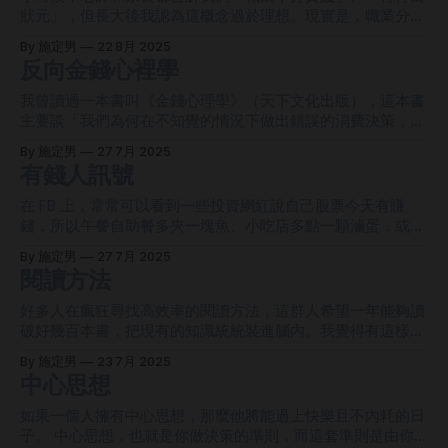
通上班族，即用時間、勞力換取相對應薪資的那種。 我個人
材。 跑步很簡單，但養成跑步習慣卻很難，因為現代人都很
狀元」，但長大後我認為這概念過於理想。現實是，職業分貴
最推薦的方法，就是網路寫作。網路寫作，只需要你有網站、
忙碌，忙了一整天回到家可能就懶的跑了。所以這裡跟你分享
賤。 不過，我所認知的「貴賤」與大眾理解的「貴賤」有很
有思想、有觀點，就可以馬上啟動。在網站上寫文章給付費訂
By 施定男
22 8月 2025
我在 2024 年時如何養成跑步習慣，至今我還幾乎天天跑步
大的差異。怎樣才算是高貴的職業？大眾會說是高薪水、高社
反向金錢心裡學
閱者閱讀，這不就是一份時間賣多份嘛？你看喔，你花一個下
呢。 我個人覺得，要養成跑步習慣的話，就得在清晨跑，也
會地位，例如醫師、律師、工程師等聽起來有頭有臉的職業；
午打磨一篇文章，然後把文章上架給多名訂閱者閱讀，等於是
就是你剛起床沒多久後就跑。剛起床時，是你意志力最滿的時
而我會說，「能花一份時間賺取複數份收入」和「能感到快
我曾讀過一本書叫《金錢心理學》（天下文化出版），這本書
把一個下午的寫作時間賣給多名訂閱者。我經營的《進化日
候，這時最適合拿來做困難、有阻力的事，所以我們一定要利
樂」的職業，才是高貴的職業。以下我仔細說明為什麼。 能
主要談「我們為何在不知覺的情況下做出錯誤的消費決策，以
報》
用這段時間跑步。如果是訂在晚上下班回家後跑的話，你那時
花一份時間賺取複數份收入，什麼意思？具體來說，你花一個
及如何防範」，簡單講就是「我們為何亂花錢，以及如何改
的意志力早已被工作消磨光了，應該完全不想跑，然後會找藉
By 施定男
27 7月 2025
月的時間開發了一套軟體，開發完後，你就可以把這套軟體賣
進」啦。書中提出一個觀點：你會亂花錢，有一部分的原因是
有錢人訊號
口逃避哈（我是過來人）。我自己是早上 4 點起床，然後盥
給有需求的大眾。所以，你等於用一個月的勞力去換取複數份
現代商家太厲害，這些商家精通消費者心理，知道怎麼引誘潛
洗、吃點東西、喝水、上廁所、工作，
收入。最知名的案例就是比爾蓋茲，他創辦微軟，開發了
在顧客掏出錢包，進而消費。 當時讀完覺得很受用，也在網
在 FB 上，常常可以看到一些投資網紅說自己股票今天有賺
Windows、Office 等軟體，然後賣給全世界的電腦使用者，等
站上寫了一篇閱讀筆記，筆記裡記錄了 7 種消費心理，提醒自
錢，所以午餐自助餐多夾一塊魚、小吃店多點一顆滷蛋，或是
於是花一份時間賺取無限份收入，這就是為什麼他曾是世界首
己未來不要再瞎吃商家丟的餌、不再上鉤。但時過境遷、立場
吃統一布丁不舔蓋。雖然這種 PO 文的玩笑成分居多，但它仍
富。 案例當然不只有比爾蓋茲或軟體業，以下職業都能花一
By 施定男
27 7月 2025
互換，現在我變成了創作者，也等於是個商家，開始要研究如
釋放出「有錢人訊號」，讓你覺得：哦哦～這個投資網紅好像
閱讀方法
份時間賺取複數份收入。 * 作家：花固定時間寫一本書，之後
何讓潛在顧客吃我的餌。 那麼，我為了要賺到錢，是不是可
挺有的。 有錢人訊號有分強弱，訊號愈強，就是真的愈有
可以持續販售多年。 * 歌手 / 音樂家：
以把這本書的內容反過來用？書中是教「顧客防商家」，那反
錢；訊號愈弱，則可能不是真的那麼有錢。剛提到的吃飯多點
好多人在瘋狂尋找高效率的閱讀方法，這群人希望一年能夠讀
過來不就是「商家攻顧客」嘛？我覺得可行（反向金錢心裡
一顆滷蛋，則屬於訊號較弱的一種，我們沒辦法 100% 確定他
破好幾百本書，把現有的知識統統裝進腦內。我覺得有這樣的
學）。 以下是我當時記錄的 7 種消費心理，以及我思考後得
是真正的有錢人，因為這樣的文章誰都能發，而且從股市中賺
想法很棒，代表這個人渴求知識、想持續向上，但讀破百本書
到的反向心理。如果你是商家或創作者，接下來的內容應該很
By 施定男
23 7月 2025
錢是很簡單的事情，只要今天行情向上即可。 那麼哪種有錢
的這個想法太不實際了，很難實現。再者，就算你讀破百本好
中心思想
受用。 1. 相對性 想像你走進車行買車。當你花了一百萬買一
人訊號最強？我認為是「會付出代價」的訊號。舉最近的罷免
了，最終也不會因此成為什麼偉人或成功者。 因為一般人在
台車時，車商建議你再選配一千元的 CD
投票作為例子，投票日將近，不少社群上的 KOL、素人都跳出
要求自己提升閱讀量、讀破百本書的同時，他們讀的主題都很
如果一個人擁有中心思想，那麼他將能過上快樂且不內耗的日
來表態，表態自己是支持罷免或反對罷免，支持、反對都不是
散亂，例如今天讀商管，明天讀科普，後天讀行銷。這讓你腦
子。 中心思想，也就是你做決策的準則，而這套準則是由你
重點，重點是他敢表態，而表態後可能會為此付出代價，也就