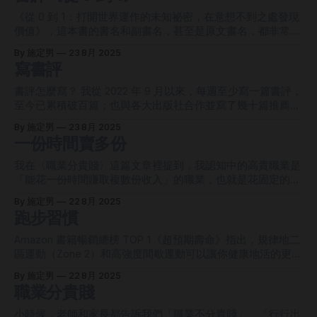
考，思考我們經營個人品牌為的是什麼。除了為社會提供價值
也是如此。一旦發現是 AI 寫的文章，我們會立馬覺得這篇沒
《從 0 到 1：打開世界運作的未知祕密，在意想不到之處發現
這答案之外，其他答案不外乎是「脫離體制」、「辭職創
什麼意思，覺得沒有繼續讀下去的必要。結論是，我們終究還
價值》，這本書的書名和副書名，甚至是原文書名，都非常隱
業」、「想全權掌控自己的人生」、「不需看人臉色」等等，
是喜歡看真人產出來的作品，而這些作品的特色就是有瑕疵、
晦，你無法在第一時間理解它主要談什麼。唯有翻開並閱讀
這些都是很好且很實際的答案。 但最後我驚覺：投稿，不就
By 施定男
23 8月 2025
不完美，但我們 100% 能接受。完美，就是不完美。 我最近在
它，你才會發現，啊，原來這本書主要在談「如何創業」。
寫書評
是看平台臉色嗎？ 原來到頭來，我們一直都活在體制的牢籠
撰寫《進化日報》的試閱文章，一共 15 篇。我把這些文章一
作者 Peter Thiel，是一位美國科技創業家、思想家，在 1998
中，上班工作要看老闆臉色，下班寫文投稿要看平台臉色。我
個個拿去餵 ChatGPT，然後問：「這是我寫的文章，你覺得
年創立了 PayPal，在 2003 年創辦 Palantir（專注在大數據分
書評怎麼寫？ 我從 2022 年 9 月以來，每週至少寫一篇書評，
們下班經營的，還是個人品牌嗎？經營個人品牌不就是要脫離
寫的怎樣？」GPT 的回答清一色是先捧後踩，也就是先稱讚
析和情報蒐集的公司，曾幫助過美國政府追蹤賓拉登和掃蕩兒
至今已累積破百篇；也與各大出版社合作並寫了幾十篇推薦書
體制、全權掌控自己的人生嗎？
你這篇寫的不錯，然後再跟你說哪些部分可以改進。 那麼要
童色情集團）。自 2014 年出版了《從 0 到 1》後，他就再也
評；我的書評也曾登上 Google 新聞和其他網路新聞平台。我
改進什麼？
By 施定男
23 8月 2025
沒有出版過其他著作。 你肯定會懷疑，一本有十年歷史的
應該很有資格談書評怎麼寫。 會想談這主題，是因為在社群
一份時間賣多份
書，書裡講的創業方法，在現代這個 AI 時代還能落地應用
上看到愈來愈多人分享自己寫的書評，我覺得這是很好的現
嗎？我的答案是肯定的。因為它談的是「創業的第一性原
象，能帶動台灣的閱讀風氣，提升國民素養。但這些書評分享
我在〈職業分貴賤〉這篇文章裡提到，我認知中的高貴職業是
理」，也就是創業的最基本、最基礎概念。
者都沒辦法長久持續分享，常常分享個一兩篇人就不見了。主
「能花一份時間賺取複數份收入」的職業，也就是花固定的時
要原因不外乎是「麻煩」，書評要花時間寫、書也要花時間
間製作產品然後賣給多個人。再簡言之，就是一份時間賣多
By 施定男
22 8月 2025
讀，整個阻力就相當大，最後當然就是放棄寫書評。 所以，
份。 哪些職業能一份時間賣多份？ * 作家：花固定時間寫一
跑步習慣
這篇想談的其實是如何降低寫書評的阻力、如何以最簡單的方
本書，之後可以持續販售多年。 * 歌手 / 音樂家：花固定時間
法來寫書評。 方法其實很簡單，人們都知道，但大家不敢
錄製一首歌，上架到串流平台，每次播放都有收益。 *
Amazon 書籍暢銷總榜 TOP 1《超預期壽命》指出，規律地二
做。這個方法，就是不看完整本書。只要你能從書中讀到 3 個
YouTuber / Podcaster：花固定時間錄製影片或音頻，能長期
區運動（Zone 2）和高強度間歇運動可以讓你健康地活的更長
重點，你就能把書闔上，然後寫兩千字的書評，前言 400
帶來廣告收入。 * 線上課程講師：花固定時間錄好課程影片
久，而「跑步」可以同時做到這兩者，即慢跑和快跑。 跑
字、重點一 400 字、重點二 400 字、重點三 400
By 施定男
22 8月 2025
後，就能重複賣給不同學員。 族繁不及備載。 一份時間賣多
步，不僅可以滿足超預期壽命的條件，而且還是最便宜、最簡
職業分貴賤
份，打造時間資源槓桿，應該是很多人想達成的。所以這篇文
單的一項運動，你只需要一雙跑步鞋和一座公共操場就能做
章，我想來討論一般人該如何做到。這裡說的一般人，就是普
到，而其他類型的運動可能還需要你花錢購買多種裝備或器
小時候，老師和家長都告訴我們「職業不分貴賤」、「行行出