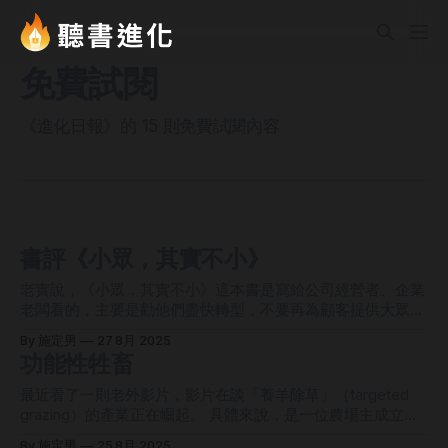
免費試閱
《進化日報》的 15 則免費試閱內容
書評《小眾，其實不小》
老實說，《小眾，其實不小》這本書是寫給公司經營者、企業
老闆看的，主要是勸他們盡快轉型，不要再為顧客提供大眾
化、主流化的服務，而是要提供小眾化、非主流化的服務，如
By 施定男
27 8月 2025
此才能持續獲利。雖然本書客群不是一般人和平民，但我也從
功能性牲畜
中得到了啟發，可以套用到我們個人身上。 《小眾，其實不
小》的作者是 James Harkin，他是英國牛津大學的社會學教
最近看了一則老外影片，影片在談「養羊除草」（targeted
授，主攻趨勢觀察和未來學。他早在 2000 年代初，甚至更
grazing）的產業正在崛起。 具體來說，是一位農場主成立了
早，就觀察到那些主攻大眾市場的公司未來會衰敗，而事實真
一個網站，這網站專門教那些有在養羊的人如何賺取額外收
By 施定男
25 8月 2025