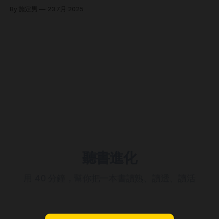
中裝的不是「有用知識」，而是「無用大雜燴」。花這麼多時
從小到大的經驗編織出來的。例如某個人小時候被蛇咬過，那
是業配減少、合作減少、收入減少。減少的原因很簡單，就是
By 施定男
23 7月 2025
間讀那麼多書，結果沒什麼長進，不覺得很浪費時間嗎？如果
麼長大後他看到長條型類似物都會下意識地躲開，正所謂「一
表態者與業主的政治立場發生分歧，而業主因此選擇中斷合
你看到哪個讀書網紅大聲嚷嚷說，「今年讀破幾百本書，而你
朝被蛇咬，十年怕草繩」。長條型類似物＝蛇，這就是他腦中
作。 敢表態的人，願意承擔收入減少的風險而釋放訊號，
也該這麼做」時，給你個衷心建議，退追或封鎖他吧，這網紅
的其中一個中心思想。 說說我的中心思想。在工作的挑選
沒料。 那麼，何謂「有用知識」？我認為是完整體系的知
上，我偏好選擇具有高度持續性的工作，也就是可以做一輩子
識，是由多本同主題的書的知識群堆砌而成的。要掌握完整體
且做的很開心的那種工作，所以我選擇經營知識個人品牌，而
系的知識，最好的方法就是主題閱讀，沒有之一。主題閱讀，
不是跟著實驗室學長姐一起去台積電輪班救台灣。在投資上，
就是讀大量同主題的書。假如你想獲得比特幣的完整體系知
我偏好穩定成長的標的，所以我選擇 0050，而不是買投資網
識，那麼你就讀 10 本與比特幣有關的書；假如你想獲得創業
紅報的明牌、飆股。在學習上，我偏好專精一個領域，所以我
的完整體系知識，那麼你就讀 10 本與創業有關的書。 我曾經
只購買與自身工作領域相關的課程，而不是跟著大眾買時下最
想尋找高效率的閱讀方法，
熱門的課程。 我腦中還有更多中心思想，而這些思想都在幫
助我快速做決策。每當我在生活上遇到一個問題（或靈魂拷問
XD），都能在短時間內解掉，所以我自認自己過的比同齡人
還要快樂且不內耗。 能根據中心思想快速做出決策還有另一
個好處，就是決策後的結果不管是好是壞，你都會心服口服。
例如我選擇經營知識個人品牌，而不是去台積電輪班，這讓我
聽書進化
用 40 分鐘，幫你把一本書讀熟、讀透、讀活